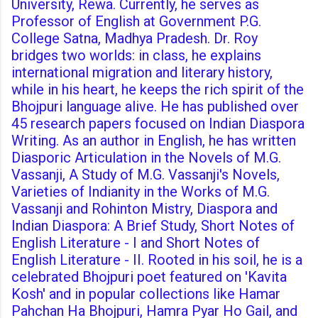
University, Rewa. Currently, he serves as
Professor of English at Government P.G.
College Satna, Madhya Pradesh. Dr. Roy
bridges two worlds: in class, he explains
international migration and literary history,
while in his heart, he keeps the rich spirit of the
Bhojpuri language alive. He has published over
45 research papers focused on Indian Diaspora
Writing. As an author in English, he has written
Diasporic Articulation in the Novels of M.G.
Vassanji, A Study of M.G. Vassanji's Novels,
Varieties of Indianity in the Works of M.G.
Vassanji and Rohinton Mistry, Diaspora and
Indian Diaspora: A Brief Study, Short Notes of
English Literature - I and Short Notes of
English Literature - II. Rooted in his soil, he is a
celebrated Bhojpuri poet featured on 'Kavita
Kosh' and in popular collections like Hamar
Pahchan Ha Bhojpuri, Hamra Pyar Ho Gail, and