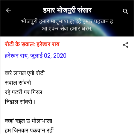
सीधे मुख्य सामग्री पर जाएं
हमार भोजपुरी संसार
भोजपुरी हमार मातृभाषा ह; इहे हमार पहचान ह
आ एकर सेवा हमार धरम.
रोटी के सवाल: हरेश्वर राय
हरेश्वर राय,
जुलाई 02, 2020
करे लागल एगो रोटी
सवाल सांवरो
रहे पटरी पर गिरल
निढाल सांवरो।
कहां गइल उ भोलाभाला
हम जिनकर पकवान रहीं