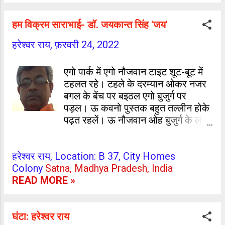
ग्राम+पोस्ट- जमुआँव थाना- पिरो जिला-
अर्थात् रसिके का बस के बात होला। एह
भोजपुर, आरा (बिहार)
सहृदय के बारे में आपन विचार देत ध्...
हम विक्रम साराभाई- डॉ. जयकान्त सिंह 'जय'
हरेश्वर राय,
फ़रवरी 24, 2022
एगो पार्क में एगो नौजवान टाइट शूट-बूट में
टहलत रहे। टहले के दरम्यान ओकर नजर
बगल के बेंच पर बइठल एगो बुजुर्ग पर
पड़ल। ऊ कवनो पुस्तक बहुत तल्लीन होके
पढ़त रहलें। ऊ नौजवान ओह बुजुर्ग के लगे
आके बेंच पर बइठ गइल। फेर ओह बुजुर्ग से
पुछलस - अपने का पढ़ रहल बानी ? बुजुर्ग
हरेश्वर राय, Location: B 37, City Homes
पढ़े में तल्लीन रहते जबाब दिहलें -
Colony
Satna, Madhya Pradesh, India
'श्रीमद्भगवद्गीता'। एह पर ऊ नौजवान
READ MORE »
लमहर - चाकर भासन देत कहलस - 'अपने
सब ना सुधरब। दुनिया कहाँ से कहाँ पहुँच
गइल आ रउरा सभे देस के आजुओ कूप मंडूप
घंटा: हरेश्वर राय
बनाके रखले बानी। एह बैग्यानिक जुग में