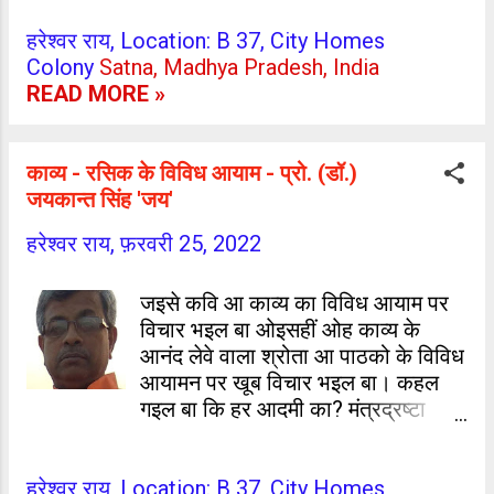
म.प्र.
बता देलन। अहीरिन भी एह शुभ साइत के
हरेश्वर राय, Location: B 37, City Homes
फयदा उठावे के फेरा में लाग गईली आ उ
Colony
Satna, Madhya Pradesh, India
सफल भईली। ज्योतिषीजी से उनकरा
READ MORE »
भड्डरी के जनम भईल। भड्डरी बहुत भारी
ज्योतिषी भईलन। पं0 रामनरेश त्रिपाठी
जी...
काव्य - रसिक के विविध आयाम - प्रो. (डॉ.)
जयकान्त सिंह 'जय'
हरेश्वर राय,
फ़रवरी 25, 2022
जइसे कवि आ काव्य का विविध आयाम पर
विचार भइल बा ओइसहीं ओह काव्य के
आनंद लेवे वाला श्रोता आ पाठको के विविध
आयामन पर खूब विचार भइल बा। कहल
गइल बा कि हर आदमी का? मंत्रद्रष्टा
रिसियो बिना भावानुभूति के बरनन कइले
कवि के पद आ प्रतिष्ठा ना पा सकस
हरेश्वर राय, Location: B 37, City Homes
ओइसहीं सभे काव्य का आनंद के