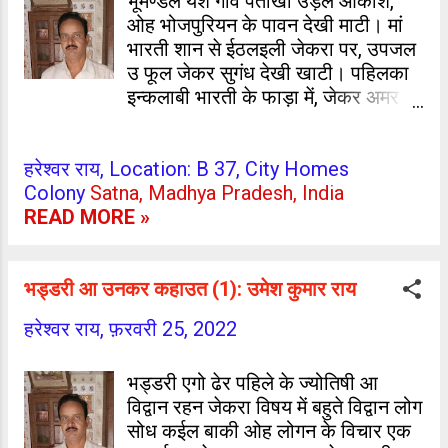
भूमण्डल यश गावे पताखा उड़ल आकाश,
ओह भोजपुरियन के पावन देखी माटी। मां
भारती शान से ईठलइली जेकरा पर, उपजल
उ फूल जेकर सुगंध देखी खाटी। पहिलका
इन्कलाबी भारती के फाड़ा में, जेकर अमर
गाथा बनल स्वाभिमानी। अमर कुर्बानी जेकर
अमीट पहचान में, जे रहल वीर कुंवर सिंह
हरेश्वर राय, Location: B 37, City Homes
अमर बलिदानी। स्वतंत्रता के अविराम
Colony
Satna, Madhya Pradesh, India
अलख जगा के, भारती के बेटन के देलन
READ MORE »
अमर कहानी। अंग्रेजन के खदेड़े के जुनून
पैदा कर के, गढ़ देलन स्वतंत्रता के जोशीली
कहानी। ईमानदारी, समर्पण, कर्तव्यनिष्ठा के
भड्डरी आ उनकर कहाउत (1): उमेश कुमार राय
मूर्ति, प्रतिभा जेकर सदा रहल परम
अनुगामिनी। डाॅ0 राजेन्द्र प्रसाद भइलन
हरेश्वर राय,
फ़रवरी 25, 2022
प्रथम राष्ट्रपति, जना भोजपुरिया माटी में
बांका अभिमानी। भोजपुरी भाषा के ध्वज जे
भड्डरी एगो ढेर पहिले के ज्योतिषी आ
फहरवलस, सरस्वती जेकर जिह्वा प सदा
विद्वान रहन जेकरा विषय में बहुते विद्वान लोग
निवासिनी। भिखारी ठाकुर जेकर नाम अमर
सोध कईल बाकी ओह लोगन के विचार एक
भईल, ऊ भोजपुरिया के माटी के सच्चा