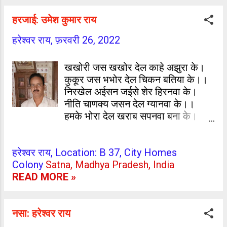
हरजाई: उमेश कुमार राय
हरेश्वर राय,
फ़रवरी 26, 2022
खखोरी जस खखोर देल काहे अझुरा के।
कुकूर जस भभोर देल चिकन बतिया के।।
निरखेल अईसन जईसे शेर हिरनवा के।
नीति चाणक्य जसन देल ग्यानवा के।।
हमके भोरा देल खराब सपनवा बना के।
खोभेल हरदमे बतिया के बरछी बना के।।
पिरितिया के रीतिया रउआ उलटे बना के।
हरेश्वर राय, Location: B 37, City Homes
मुकर गइनी काहे सातो बचनवा भोरा के।।
Colony
Satna, Madhya Pradesh, India
उमेश कुमार राय ग्राम+पोस्ट- जमुआँव
READ MORE »
थाना- पिरो जिला- भोजपुर, आरा (बिहार)
नसा: हरेश्वर राय