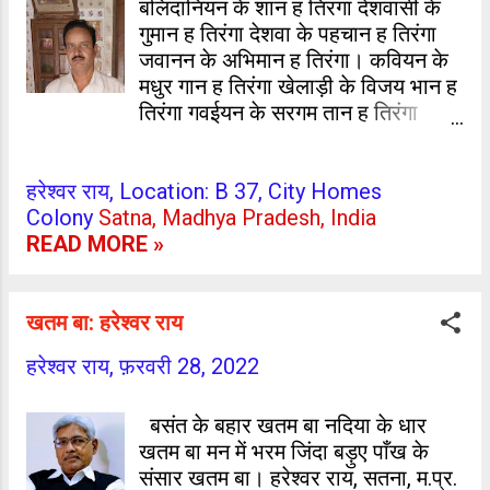
बलिदानियन के शान ह तिरंगा देशवासी के
गुमान ह तिरंगा देशवा के पहचान ह तिरंगा
जवानन के अभिमान ह तिरंगा। कवियन के
मधुर गान ह तिरंगा खेलाड़ी के विजय भान ह
तिरंगा गवईयन के सरगम तान ह तिरंगा
शहादत के शौर्य बखान ह तिरंगा। देश के
काम के अगुआन ह तिरंगा माँ भारती के माथे
हरेश्वर राय, Location: B 37, City Homes
प चान ह तिरंगा करम योगी के अभियान ह
Colony
Satna, Madhya Pradesh, India
तिरंगा सभे महानो में महान ह तिरंगा। उमेश
READ MORE »
कुमार राय ग्राम+पोस्ट- जमुआँव थाना-
पिरो जिला- भोजपुर, आरा (बिहार)
खतम बा: हरेश्वर राय
हरेश्वर राय,
फ़रवरी 28, 2022
बसंत के बहार खतम बा नदिया के धार
खतम बा मन में भरम जिंदा बड़ुए पाँख के
संसार खतम बा। हरेश्वर राय, सतना, म.प्र.