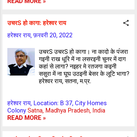
READ MORE »
साहित्यकारन के ऊपर कुछ नया ढँग से बात
कइल। 'भोजपुरी मंथन', 'पचमेल', 'आखर',
'भोजपुरी: द सोल ऑव मिलियन्स', 'सारण
उचरS हो कागा: हरेश्वर राय
भोजपुरिया समाज' जइसन कई डिजिटल
पटल पर महत्वपूर्ण कार्यक्रम भइले स।
हरेश्वर राय,
फ़रवरी 20, 2022
'पचमेल' के संस्थापक प्रो. पृथ्वीराज सिंह त'
अपना पटल से जार्ज ग्रियर्सन के भाषा
उचरS उचरS हो कागा। ना कादो के प॔जरा
सर्वेक्षण पर बात शुरु कइले आ उनकरा भाषा
गइनी राख धूरि में ना लसरइनी चुनर में दाग
सर्वेक्षण सम्बन्धी वॉल्यूम-5, खंड-2 के,
कहां से लागा? नइहर मे रतजगा कइनी
जेकरा में बिहारी भाषा भोजपुरी, मैथिली आ
ससुरा में ना घूघ उठइनी बेसर के लूटि भागा?
मगही बोली के सम्बन्ध में बात बा, अनुवाद
हरेश्वर राय, सतना, म.प्र.
कइले आ किताब रूप में छपवले। क़िताब के
नाँव ह "भारतीय भाषा सर्वेक्षण में भोजपुरी"।
द्रष्टव्य बा कि ग्रियर्सन के एह महत्वपूर्ण
हरेश्वर राय, Location: B 37, City Homes
कार्य के अब ले अनुवाद ना भइल रहे। भाषा
Colony
Satna, Madhya Pradesh, India
सम्बन्धी एह किताब में ग्रियर्स...
READ MORE »