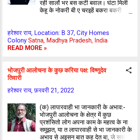
रही सालों भर बस कटी बवाल। घंटा मिली
केहू के नोकरी बी ए चरइहें बकरा बकरी
लंगटे महंगाई डाइन नाची ओठे ओठे लउकी
फेफरी दुलुम होई तर्कारी दाल। हरेश्वर राय,
हरेश्वर राय, Location: B 37, City Homes
सतना, म.प्र.
Colony
Satna, Madhya Pradesh, India
READ MORE »
भोजपुरी आलोचना के कुछ करिया पक्ष: विष्णुदेव
तिवारी
हरेश्वर राय,
फ़रवरी 21, 2022
(क) लापारवाही भा जानकारी के अभाव:-
भोजपुरी आलोचना के क्षेत्र में कुछ
प्रशंसितो लोग अपना काम के महत्व के ना
समुझत, या त लापारवाही से भा जानकारी के
अभाव से अइसन बात कह देत बा, जे सरासर