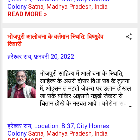
Colony
Satna, Madhya Pradesh, India
होता भुईं सरग के बिआह हसीं जा हाहा
सुमन के कहानी 'मलिकार' के बारे मे...
READ MORE »
हाहा। हरेश्वर राय, सतना, म.प्र.
भोजपुरी आलोचना के वर्तमान स्थिति: विष्णुदेव
तिवारी
हरेश्वर राय,
फ़रवरी 20, 2022
भोजपुरी साहित्य में आलोचना के स्थिति,
साहित्य के अउरी दोसर विधा सब के तुलना
में, ओइसन त नइखे जेकरा पर उतान होखल
जा सके बाकिर अइसनो नइखे जेकरा से
चितान होखे के नउबत आवे। कोरोना संकट
से हरान आ डेराइल- उबिआइल समय में, जब
सब कार ठप रहे, भाषा आ साहित्य से जुड़ल
हरेश्वर राय, Location: B 37, City Homes
लोग विभिन्न आभासियो माध्यमन के जरिए,
Colony
Satna, Madhya Pradesh, India
साहित्य अउर ओकरा के रचे वाला