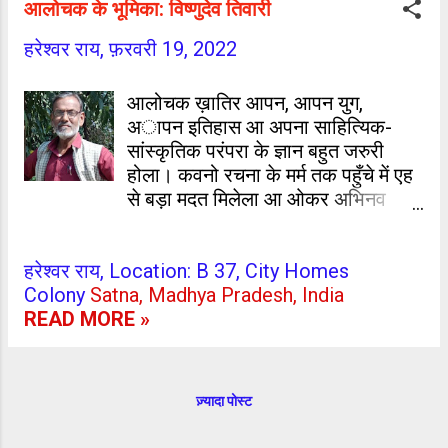
आलोचक के भूमिका: विष्णुदेव तिवारी
हरेश्वर राय,
फ़रवरी 19, 2022
आलोचक ख़ातिर आपन, आपन युग,
अापन इतिहास आ अपना साहित्यिक-
सांस्कृतिक परंपरा के ज्ञान बहुत जरुरी
होला। कवनो रचना के मर्म तक पहुँचे में एह
से बड़ा मदत मिलेला आ ओकर अभिनव
विवेचना जीवन के प्रति आस्था के कई-कई
दुआर खोल देला। असवे महेश ठाकुर
हरेश्वर राय, Location: B 37, City Homes
'चकोर' के 'सर्व भाषा ट्रस्ट' से एगो किताब
Colony
Satna, Madhya Pradesh, India
आइलि हा- 'जरुर कोई बात बा'। एह में
READ MORE »
कवि-गीतकार के पहिलके गीत बा- 'जरूर
कोई बात बा'। ई 'चकोर के बड़ा प्रसिद्ध
गीत ह। एकर शुरुआती कुछ पाँति बाड़ी स-
कोइल के बोली बोलत बाटे कउआ जरूर
ज़्यादा पोस्ट
कोई बात बा, विचार करीं रउआ बकुला
लगावे लागल बाटे चंदन मुसवा के बिलड़ा कर