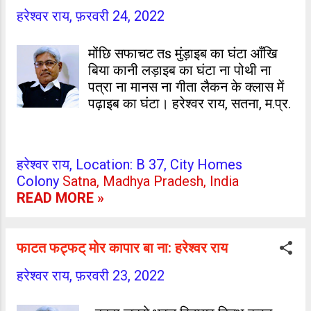
गीता आ महाभारत पढ़ला से देस आगे थोड़े
हरेश्वर राय,
फ़रवरी 24, 2022
जा पाई।' एह पर ऊ बुजुर्ग ओह नौजवान से
पूछलें - 'तूं का करेलऽ?' एह पर गुमान से
मोंछि सफाचट तs मुंड़ाइब का घंटा आँखि
बोललन- 'हम, हम विक्रम साराभाई अंतरिक्ष
बिया कानी लड़ाइब का घंटा ना पोथी ना
केंद्र के साइंस्टिस्ट हईं, आ रउरा?'
पत्रा ना मानस ना गीता लैकन के क्लास में
नौजवान के जबाब आ सवाल सुनके ऊ बुजुर्ग
पढ़ाइब का घंटा। हरेश्वर राय, सतना, म.प्र.
उहाँ से उठ के चलते- चलते बोललें - 'हम,
विक्रम साराभाई ।' सम्प्रति: डॉ. जयकान्त
सिंह 'जय' प्रताप भवन, महाराणा प्रताप
नगर, मार्ग सं- 1(सी), भिखनपुरा,
हरेश्वर राय, Location: B 37, City Homes
मुजफ्फरपुर (बिहार) पिन कोड - 842001
Colony
Satna, Madhya Pradesh, India
READ MORE »
फाटत फट्फट् मोर कापार बा ना: हरेश्वर राय
हरेश्वर राय,
फ़रवरी 23, 2022