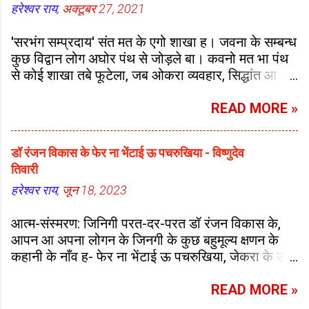
कुल्हि मरजवन के दवईया मोरी मईया जी।
हरेश्वर राय,
अक्टूबर 27, 2021
केकरा पर करम मीतवा केकरा पिरि...
'सरभंग सम्प्रदाय' संत मत के एगो शाखा ह। जवना के सम्बन्ध
कुछ विद्वान लोग अघोर पंथ से जोड़ले बा। कवनो मत भा पंथ
से कोई शाखा तबे फूटेला, जब ओकरा व्यवहार, सिद्धांत आ
आध्यात्मिक साधना के स्तर पर केहू विशेष प्रभावशाली
प्रतिभा-सम्पन्न सिद्ध साधक अपना पारंपरिक व्यवस्था में
READ MORE »
बदलाव ले आवेला आ ओकर शिष्य जमात ओकरे राहे आगे
बढ़ेला। कवनो मत, पंथ भा सम्प्रदाय में बदलाव आ बढ़ाव के ई
डॉ रंजन विकास के फेर ना भेंटाई ऊ पचरुखिया - विष्णुदेव
सनातन स्वाभाविक प्रक्रिया ह। वैदिक, उत्तर वैदिक, जैन,
तिवारी
बौद्ध, सिद्ध, नाथ आ निरगुन-सगुन मत सब के क्रमवार विकास
एही क्रम से भइल बा। कवनो नया पंथ भा सम्प्रदाय अपना से
हरेश्वर राय,
जून 18, 2023
पुरान मत का प्रासंगिकता तत्वन के अपना समय-समाज के
आत्म-संस्मरण: जिनिगी परत-दर-परत डॉ रंजन विकास के,
हित में अपना तौर तरीका के हिसाब से अपनावत आ ओकरा
आपन आ अपना लोगन के जिनगी के कुछ बहुमूल्य क्षणन के
अप्रासंगिक चीजन के दरकिनार भा विरोध करत एगो नया
कहानी के नाँव ह- फेर ना भेंटाई ऊ पचरुखिया, जेकरा के ऊ
स्वरूप में सामने आवत जाला। हं, एकर प्रवर्तक केहू
'आत्म-संस्मरण' कहत बाड़े। उनका अनुसार- "हमार आत्म-
प्रभावशाली चमत्कारी व्यक्ति आ ओकर आचार-विचार जरूर
संस्मरण 'फेर ना भेंटाई ऊ पचरुखिया' में मन के उपराजल
READ MORE »
होला। ओह पंथ का नामकरण के पीछे भी कवनो ना कवनो
कुछुओ नइखे, बलुक जिनिगी में जे हमार देखल-भोगल जथारथ
चमत्कारी व्यक्ति भा ओकरा सिद्धांत के आधार होला। सरभंग