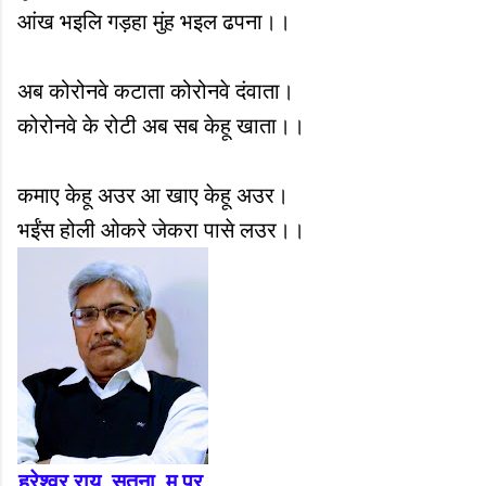
आंख भइलि गड़हा मुंह भइल ढपना।।
अब कोरोनवे कटाता कोरोनवे दंवाता।
कोरोनवे के रोटी अब सब केहू खाता।।
कमाए केहू अउर आ खाए केहू अउर।
भईंस होली ओकरे जेकरा पासे लउर।।
हरेश्वर राय, सतना, म.प्र.