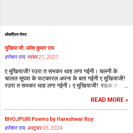
लोकप्रिय पोस्ट
मुखिया जी: उमेश कुमार राय
हरेश्वर राय,
नवंबर 21, 2021
ए मुखियाजी! रउरा त सभकर थाह लगा गईनी। चलनी के
चालल सूपवा के फटकारल अपना के बता गईनी ए मुखियाजी!
रउरा त सभकर थाह लगा गईनी। ए मुखियाजी! रउआ त
जेकरा-जेकरा दुअरा गईनी भात-भवदी के त छोडीं बातो-
बतकही छोड़ा गईनी ए मुखियाजी! रउरा त सभकर थाह लगा
READ MORE »
गईनी। ए मुखियाजी! रउरा त हाथ जोरि के दाँत निपोर के
सबका के बुड़बक बना गईनी बाबू-बरुआ के महाभारत कराके
BHOJPURI Poems by Hareshwar Roy
झड़ुअन वोट बहार गईनी ए मुखियाजी! रउरा त सभकर थाह
लगा गईनी। ए मुखियाजी! रउरा त चापलुसन के वंस बढ़ा गईनी
हरेश्वर राय,
अक्टूबर 05, 2024