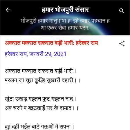
सीधे मुख्य सामग्री पर जाएं
हमार भोजपुरी संसार
भोजपुरी हमार मातृभाषा ह; इहे हमार पहचान ह
आ एकर सेवा हमार धरम.
अकरात मकरात सकरात बड़ी भारी: हरेश्वर राय
हरेश्वर राय,
जनवरी 29, 2021
अकरात मकरात सकरात बड़ी भारी।
मरलन जा चूरा कुल्हि सुखारी दहारी।।
खूंटा उखड़ गइलन फूट गइलन नाद।
अब चरने प बइठताड़ें घर के दामाद।।
दूह दही भईल बाटे गऊओं में सपना।