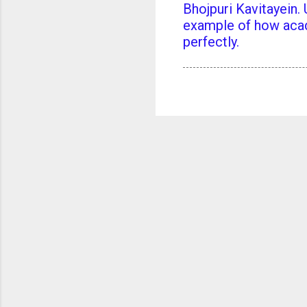
Bhojpuri Kavitayein. U
example of how acad
perfectly.