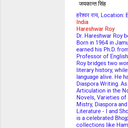
जयकान्त सिंह
हरेश्वर राय, Location
India
Hareshwar Roy
Dr. Hareshwar Roy be
Born in 1964 in Jamu
earned his Ph.D. fro
Professor of English
Roy bridges two worl
literary history, whil
language alive. He h
Diaspora Writing. As 
Articulation in the N
Novels, Varieties of
Mistry, Diaspora and
Literature - I and Sho
is a celebrated Bhojp
collections like Ha