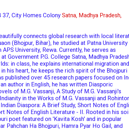
: B 37, City Homes Colony
Satna, Madhya Pradesh,
autifully connects global research with local litera
aon (Bhojpur, Bihar), he studied at Patna University
m APS University, Rewa. Currently, he serves as
 at Government P.G. College Satna, Madhya Pradesh
ds: in class, he explains international migration an
e in his heart, he keeps the rich spirit of the Bhojpuri
as published over 45 research papers focused on In
an author in English, he has written Diasporic
ovels of M.G. Vassanji, A Study of M.G. Vassanji's
 Indianity in the Works of M.G. Vassanji and Rohinto
 Indian Diaspora: A Brief Study, Short Notes of Engl
rt Notes of English Literature - II. Rooted in his soi
uri poet featured on 'Kavita Kosh' and in popular
mar Pahchan Ha Bhojpuri, Hamra Pyar Ho Gail, and