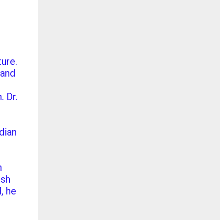
ture.
 and
. Dr.
d
dian
n
ish
l, he