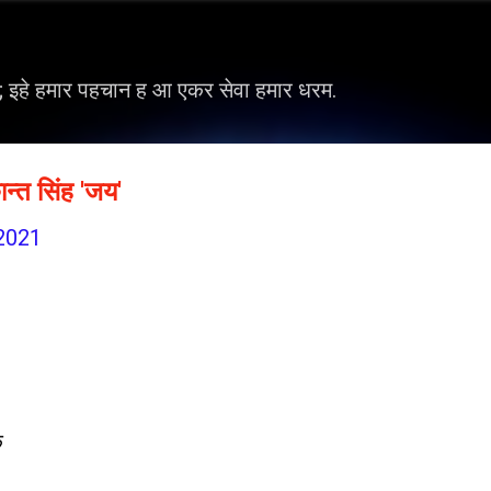
सीधे मुख्य सामग्री पर जाएं
ह; इहे हमार पहचान ह आ एकर सेवा हमार धरम.
्त सिंह 'जय'
 2021
े