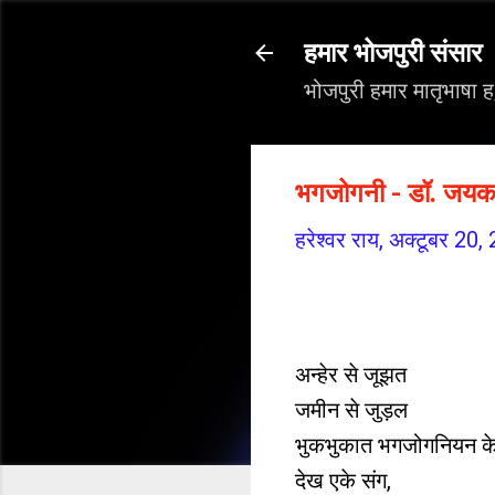
हमार भोजपुरी संसार
भोजपुरी हमार मातृभाषा 
भगजोगनी - डॉ. जयकान
हरेश्वर राय,
अक्टूबर 20,
अन्हेर से जूझत
जमीन से जुड़ल
भुकभुकात भगजोगनियन क
देख एके संग,