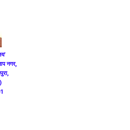
जय'
ताप नगर,
पुरा,
)
01