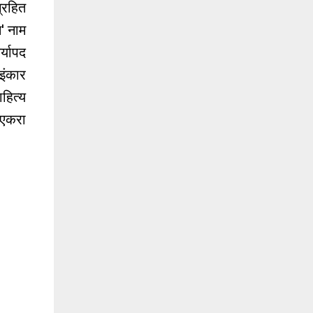
्रहित
न' नाम
र्यापद
इंकार
हित्य
न एकरा