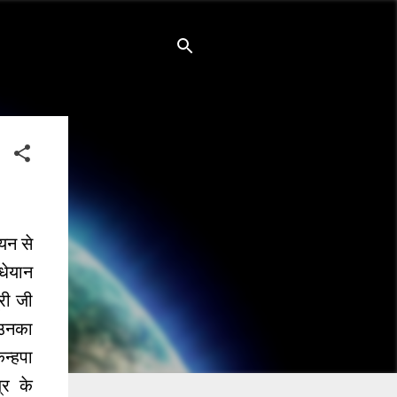
ियन से
धेयान
री जी
 उनका
न्हपा
्र के