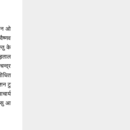
गान ओ
ैष्णव
तु के
ड़ताल
न्द्र
शोधित
शन टु
आचार्य
 बसु आ