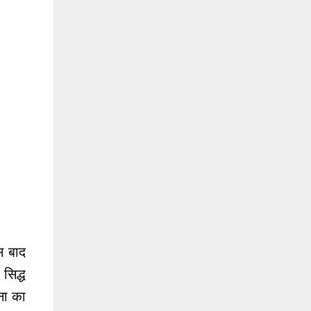
स बाद
 सिद्ध
धना का