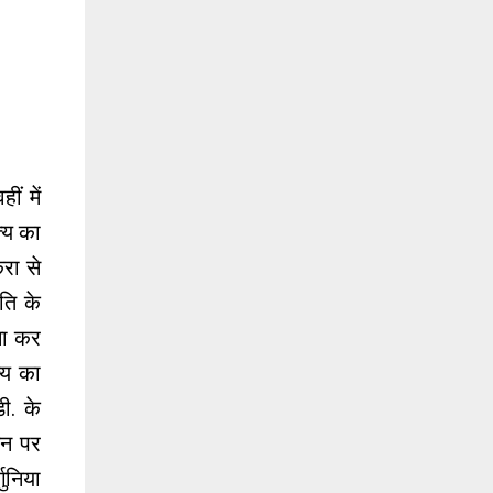
ं में
्य का
रा से
ति के
 ना कर
्य का
ी. के
षन पर
ुनिया