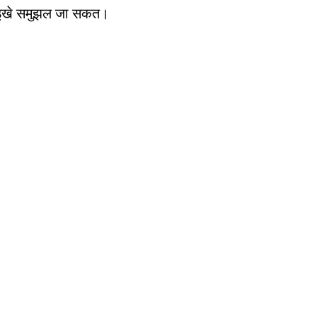
 नइखे समुझल जा सकत।