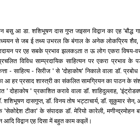
रमोहन बसु आ डा. शशिभूषण दास गुप्त जइसन विद्वान का एह 'बौद्ध 
अध्ययन से जब ई तथ्य उभरल कि बंगाल के अनेक लोकप्रिय शैव, व
प्रदायन पर एह सबके प्रभाव झलकऽता त ऊ लोग एकरा विषय-वस्
प्रचलित विविध साम्प्रदायिक साहित्यन पर एकरा प्रभाव के प
ता - साहित्य - सिरीज ' से 'दोहाकोष' निकाले वाला डॉ. प्रबोध च
आ हर प्रसाद शास्त्री का संकलित सामग्रियन का पाठन के सं
 ' दोहाकोष ' प्रकाशित करावे वाला डॉ. शाहिदुल्लाह, 'इंट्रोडक्
डॉ. शशिभूषण दासगुप्त, डॉ. विनय तोष भट्टाचार्य, डॉ. सुकुमार सेन, 
के
'सेकोद्देश टीका' के संपादक डॉ. मेरियो कारेली, मणीन्द्रमोहन
न आदि विद्वान एह दिसा में बहुत काम कइलें।