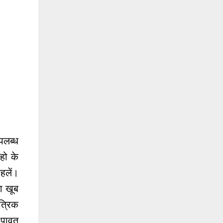
पलब्ध
हो के
कहलें।
ा खूब
त्रिक
 पावत